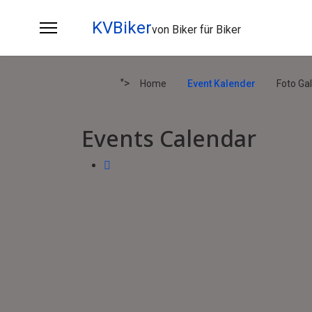
KVBiker
von Biker für Biker
">
Home
Event Kalender
Foto Gal
Events Calendar