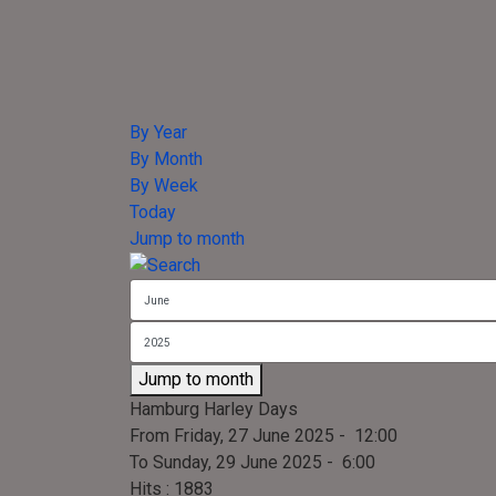
By Year
By Month
By Week
Today
Jump to month
Jump to month
Hamburg Harley Days
From Friday, 27 June 2025 - 12:00
To Sunday, 29 June 2025 - 6:00
Hits
: 1883