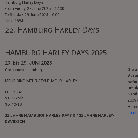
Hamburg Harley Days
From Friday, 27 June 2025 - 12:00
To Sunday, 29 June 2025 - 6:00
Hits
: 1884
22. Hamburg Harley Days
HAMBURG HARLEY DAYS 2025
27. bis 29. JUNI 2025
Die a
Grossmarkt Hamburg
Veran
MEHR BIKE. MEHR STYLE. MEHR HARLEY.
befin
um d
Fr. 12-24h
Groß
Sa. 11-24h
2009
So. 10-18h
Home
hambu
22 JAHRE HAMBURG HARLEY DAYS & 122 JAHRE HARLEY-
DAVIDSON